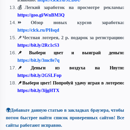
💰Легкий заработок на просмотре рекламы:
https://goo.gl/WnBM3Q
⏩Обзор новых курсов заработка:
https://clck.ru/PHsqd
📌
Честная лотерея, 2 р. подарок за регистрацию:
https://bit.ly/2Rc1cS3
📌
Выбери цвет и выиграй деньги
:
https://bit.ly/3mc8e7q
📌
Деньги из воздуха на Нвути:
https://bit.ly/2GSLFop
📌Выбери цвет! Попробуй удачу играя в лотерею:
https://bit.ly/3ijgHTX
🌍Добавьте данную статью в закладках браузера, чтобы
потом быстрее найти список проверенных сайтов! Все
сайты работают исправно.