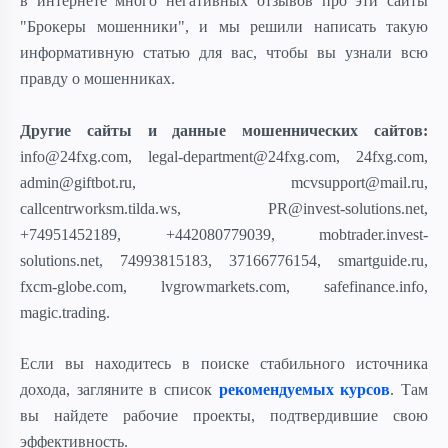
в интернете много негативных отзывов про эти сайты
"Брокеры мошенники", и мы решили написать такую
информативную статью для вас, чтобы вы узнали всю
правду о мошенниках
.
Другие сайты и данные мошеннических сайтов:
info@24fxg.com, legal-department@24fxg.com, 24fxg.com,
admin@giftbot.ru,
mcvsupport@mail.ru,
callcentrworksm.tilda.ws, PR@invest-solutions.net,
+74951452189, +442080779039, mobtrader.invest-
solutions.net, 74993815183, 37166776154, smartguide.ru,
fxcm-globe.com, lvgrowmarkets.com, safefinance.info,
magic.trading.
Если вы находитесь в поиске стабильного источника
дохода, загляните в список
рекомендуемых курсов
. Там
вы найдете рабочие проекты, подтвердившие свою
эффективность.