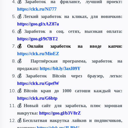
💰Заработок на фрилансе, лучший проект:
https://clck.ru/Ni777
💰Легкий заработок на кликах, для новичков:
https://goo.gl/xAZ87a
💰
Заработок в соц. сетях, высокая оплата:
https://goo.gl/9t7BT2
💰Онлайн заработок на вводе капчи:
https://clck.ru/MioEZ
💰 Партнёрская программа, заработок на
продажах
:
https://bit.ly/3axI09Y
💰Заработок Bitcoin через браузер, легко:
https://clck.ru/GpefW
💰Bitcoin кран до 1000 сатоши каждый час:
https://clck.ru/G6btp
💰Новый сайт для заработка,
плюс хорошая
накрутка
:
https://goo.gl/b3V8rZ
💰Бесплатная накрутка лайков и подписчиков,
взаимно:
https://clck.ru/JLBbU